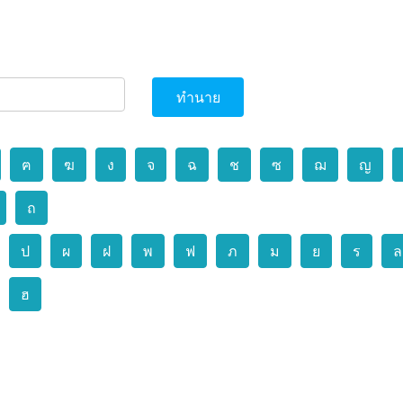
ทำนาย
ฅ
ฆ
ง
จ
ฉ
ช
ซ
ฌ
ญ
ถ
ป
ผ
ฝ
พ
ฟ
ภ
ม
ย
ร
ล
ฮ