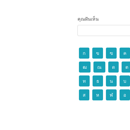
คุณฝันเห็น
ก
ข
ฃ
ค
ฒ
ณ
ด
ต
ท
ธ
น
บ
ส
ห
ฬ
อ