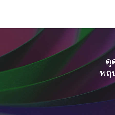
ดู
พฤษ