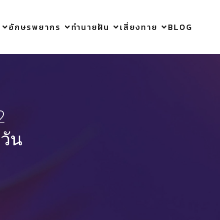
อักษรพยากร
ทำนายฝัน
เสี่ยงทาย
BLOG
2
วัน