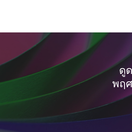
ดู
พฤศจ