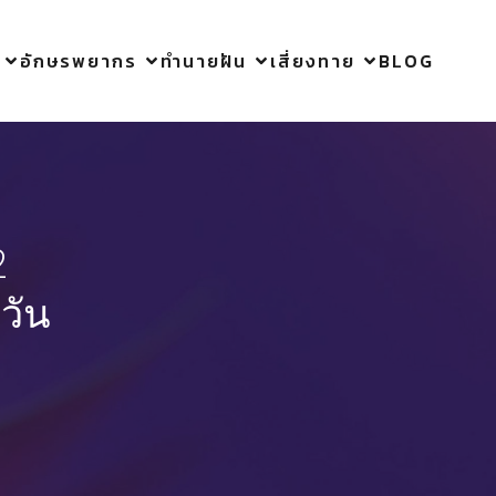
อักษรพยากร
ทำนายฝัน
เสี่ยงทาย
BLOG
2
วัน