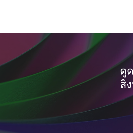
ดู
สิ