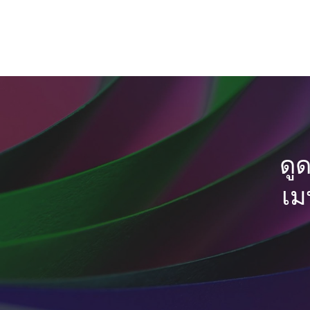
ดู
เม