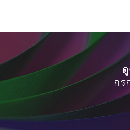
ด
กรก