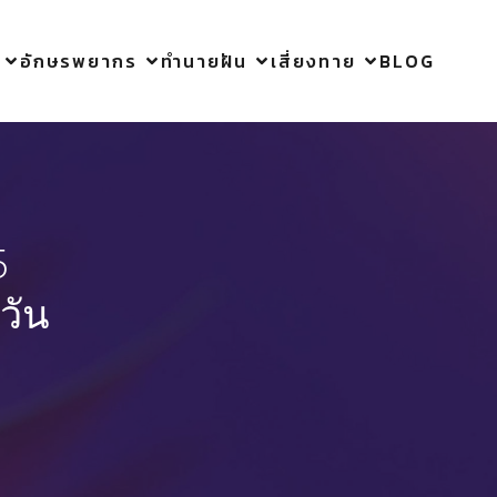
อักษรพยากร
ทำนายฝัน
เสี่ยงทาย
BLOG
5
วัน