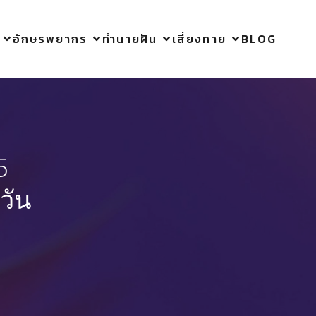
อักษรพยากร
ทำนายฝัน
เสี่ยงทาย
BLOG
5
วัน