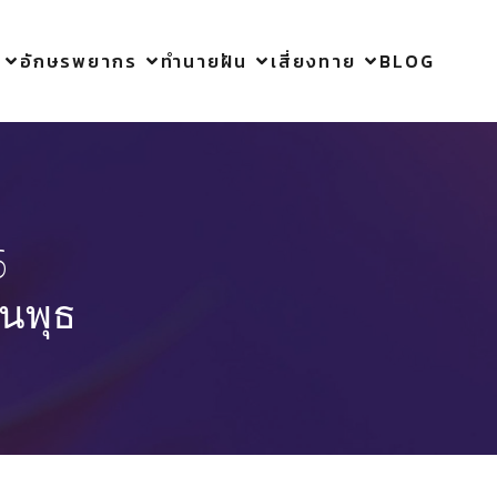
อักษรพยากร
ทำนายฝัน
เสี่ยงทาย
BLOG
6
ันพุธ