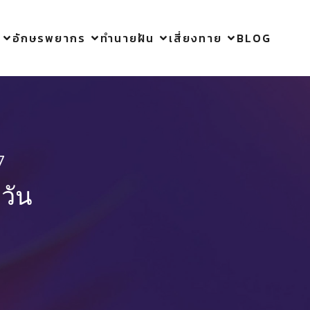
อักษรพยากร
ทำนายฝัน
เสี่ยงทาย
BLOG
7
วัน