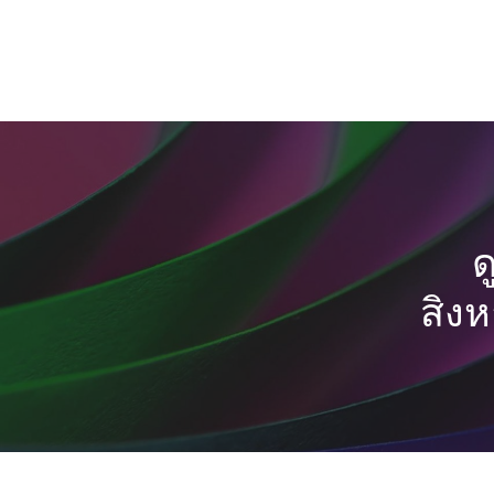
ด
สิงห