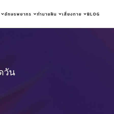
อักษรพยากร
ทำนายฝัน
เสี่ยงทาย
BLOG
ดวัน