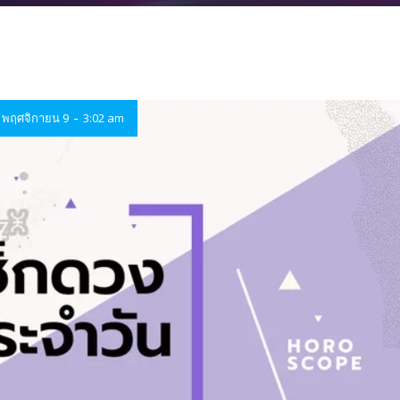
-
พฤศจิกายน 9
3:02 am