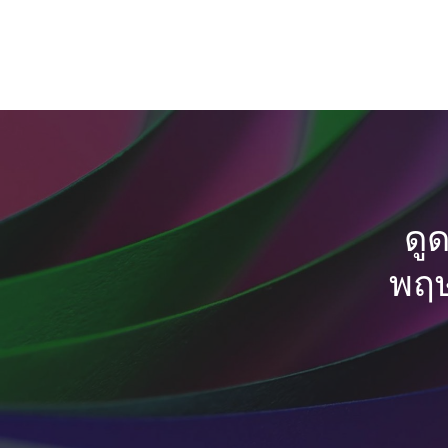
ดู
พฤษ