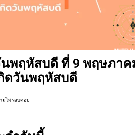
นพฤหัสบดี ที่ 9 พฤษภาค
กิดวันพฤหัสบดี
วามไม่รอบคอบ