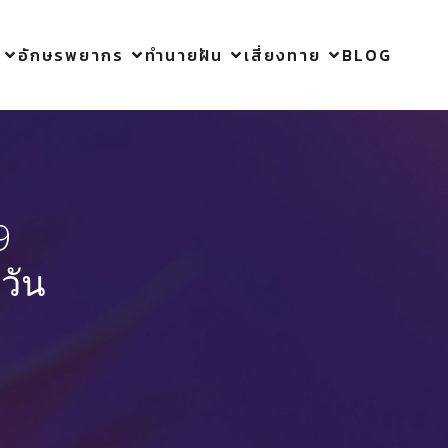
อักษรพยากร
ทำนายฝัน
เสี่ยงทาย
BLOG
9
วัน