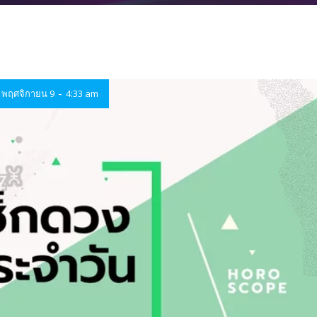
-
พฤศจิกายน 9
4:33 am