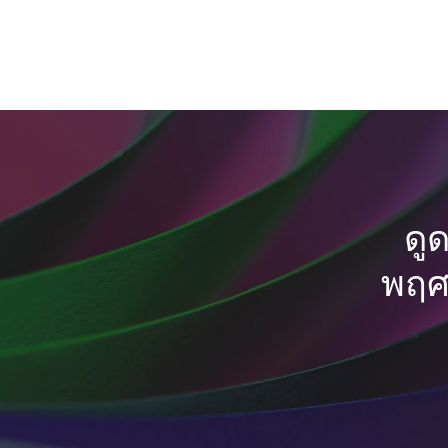
ดู
พฤศจ