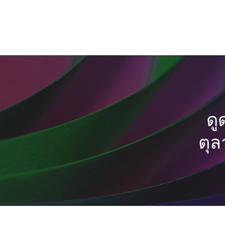
ดู
ตุล