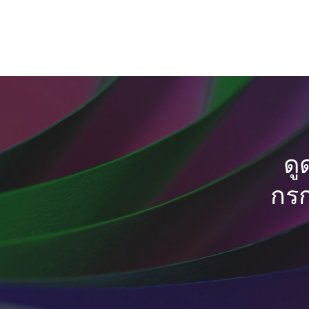
ดู
กรก