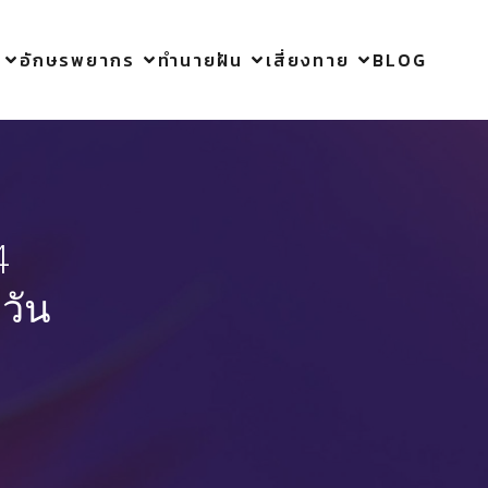
อักษรพยากร
ทำนายฝัน
เสี่ยงทาย
BLOG
4
วัน