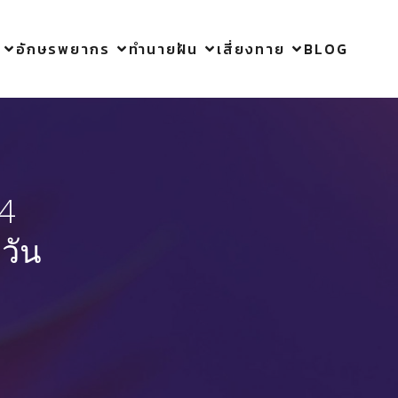
อักษรพยากร
ทำนายฝัน
เสี่ยงทาย
BLOG
14
วัน