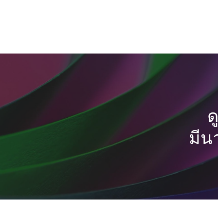
ด
มีน