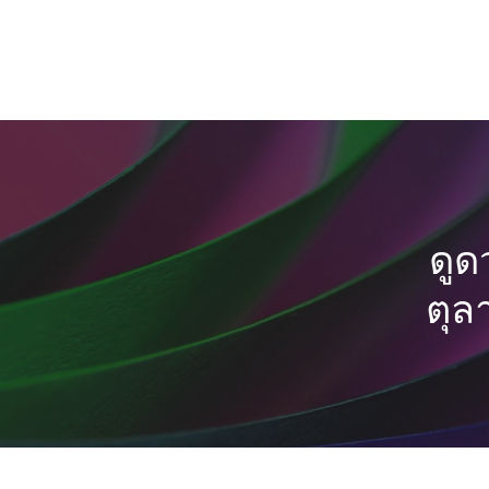
ดูด
ตุล