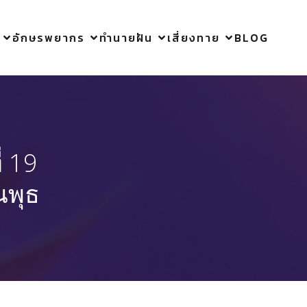
อักษรพยากร
ทำนายฝัน
เสี่ยงทาย
BLOG
่ 19
นพุธ