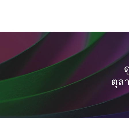
ด
ตุล