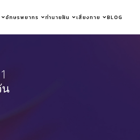
อักษรพยากร
ทำนายฝัน
เสี่ยงทาย
BLOG
21
ัน