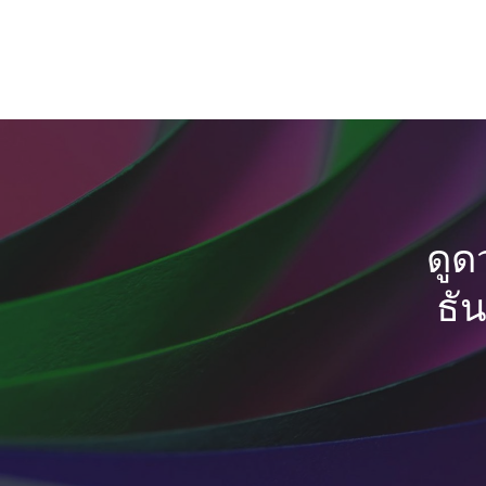
ดูด
ธั