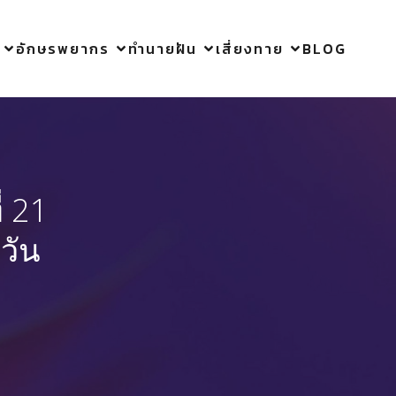
อักษรพยากร
ทำนายฝัน
เสี่ยงทาย
BLOG
่ 21
วัน