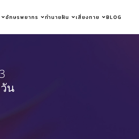
อักษรพยากร
ทำนายฝัน
เสี่ยงทาย
BLOG
23
วัน