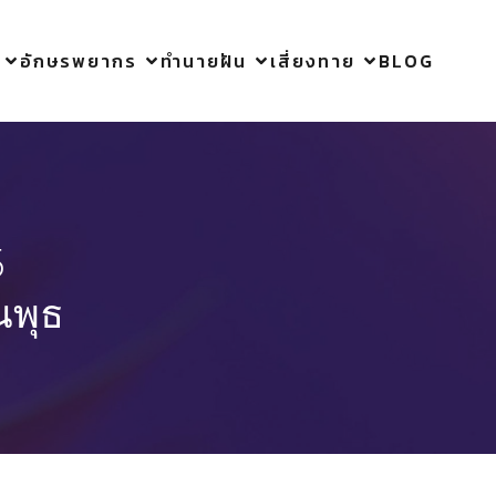
อักษรพยากร
ทำนายฝัน
เสี่ยงทาย
BLOG
5
นพุธ