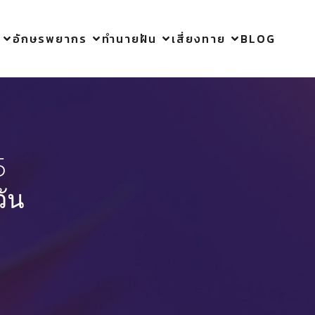
อักษรพยากร
ทำนายฝัน
เสี่ยงทาย
BLOG
5
วัน