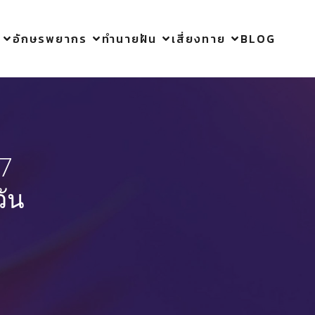
อักษรพยากร
ทำนายฝัน
เสี่ยงทาย
BLOG
27
วัน