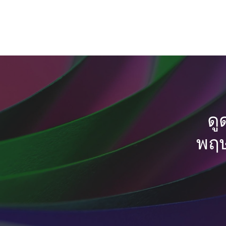
ดู
พฤษ