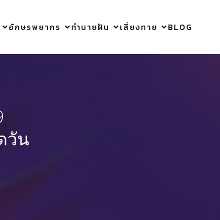
อักษรพยากร
ทำนายฝัน
เสี่ยงทาย
BLOG
9
ดวัน