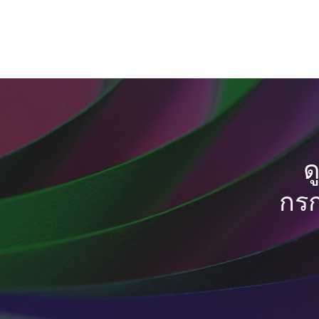
ด
กรก