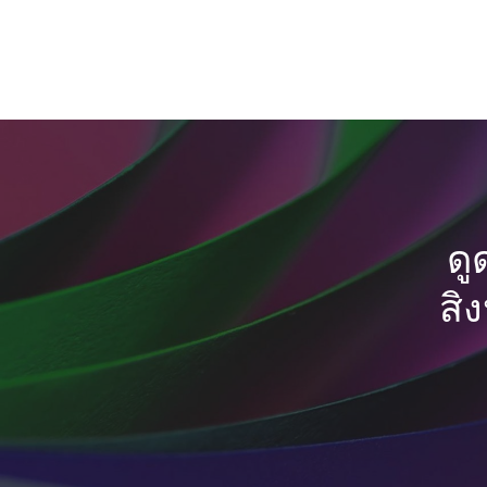
ดู
สิ