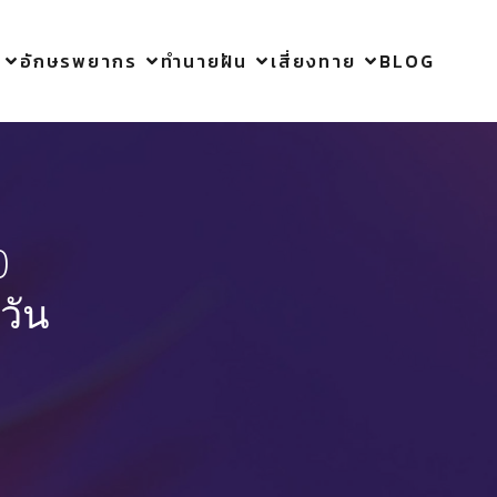
อักษรพยากร
ทำนายฝัน
เสี่ยงทาย
BLOG
0
วัน