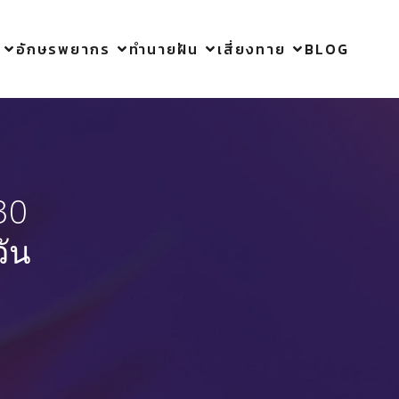
อักษรพยากร
ทำนายฝัน
เสี่ยงทาย
BLOG
30
วัน