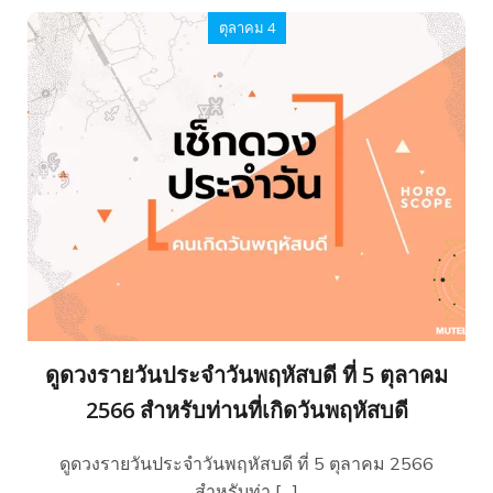
ตุลาคม 4
ดูดวงรายวันประจำวันพฤหัสบดี ที่ 5 ตุลาคม
2566 สำหรับท่านที่เกิดวันพฤหัสบดี
ดูดวงรายวันประจำวันพฤหัสบดี ที่ 5 ตุลาคม 2566
สำหรับท่า […]