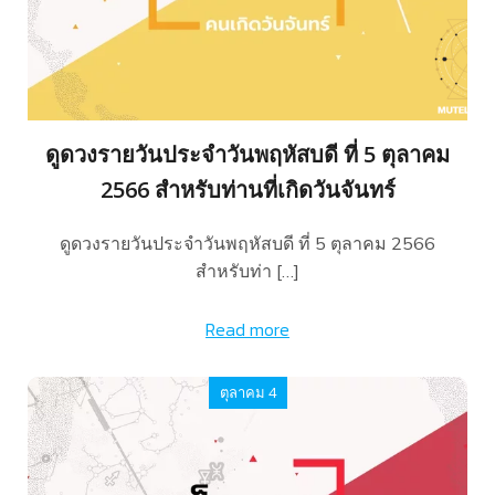
ดูดวงรายวันประจำวันพฤหัสบดี ที่ 5 ตุลาคม
2566 สำหรับท่านที่เกิดวันจันทร์
ดูดวงรายวันประจำวันพฤหัสบดี ที่ 5 ตุลาคม 2566
สำหรับท่า […]
Read more
ตุลาคม 4