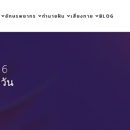
อักษรพยากร
ทำนายฝัน
เสี่ยงทาย
BLOG
 6
วัน