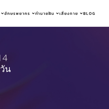
อักษรพยากร
ทำนายฝัน
เสี่ยงทาย
BLOG
14
วัน