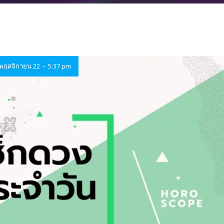
-
พฤศจิกายน 22
5:37 pm