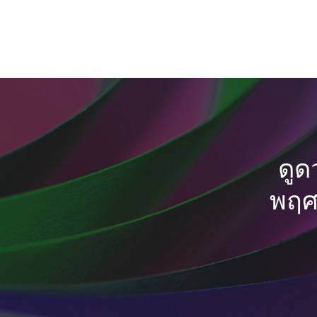
ดูด
พฤศจ